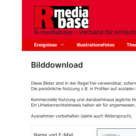
Zum
Inhalt
springen
R-mediabase - Verband für kritisch
Ereignisse
Illustrationsfotos
The
Bilddownload
Diese Bilder sind in der Regel frei verwendbar, sofe
Die persönliche Nutzung z.B. in Profilen auf sozialen 
Kommerzielle Nutzung und darüberhinaus jegliche Nut
Ein Urheberrechtshinweis halten wir für angemessen.
Ausnahmen vorbehalten (siehe auch Widerspruch).
Name und E-Mail