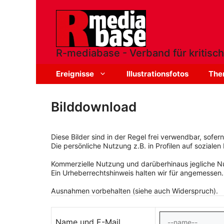
Zum
Inhalt
springen
R-mediabase - Verband für kritisch
Ereignisse
Illustrationsfotos
The
Bilddownload
Diese Bilder sind in der Regel frei verwendbar, sofe
Die persönliche Nutzung z.B. in Profilen auf sozialen 
Kommerzielle Nutzung und darüberhinaus jegliche Nut
Ein Urheberrechtshinweis halten wir für angemessen.
Ausnahmen vorbehalten (siehe auch Widerspruch).
Name und E-Mail