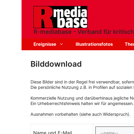
Zum
Inhalt
springen
R-mediabase - Verband für kritisch
Ereignisse
Illustrationsfotos
The
Bilddownload
Diese Bilder sind in der Regel frei verwendbar, sofe
Die persönliche Nutzung z.B. in Profilen auf sozialen 
Kommerzielle Nutzung und darüberhinaus jegliche Nut
Ein Urheberrechtshinweis halten wir für angemessen.
Ausnahmen vorbehalten (siehe auch Widerspruch).
Name und E-Mail