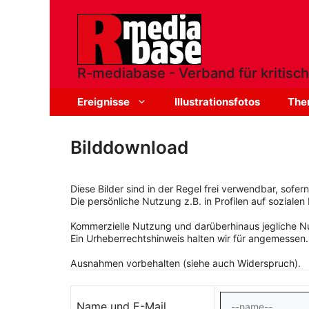
Zum
Inhalt
springen
R-mediabase - Verband für kritisch
Ereignisse
Illustrationsfotos
The
Bilddownload
Diese Bilder sind in der Regel frei verwendbar, sofe
Die persönliche Nutzung z.B. in Profilen auf sozialen 
Kommerzielle Nutzung und darüberhinaus jegliche Nut
Ein Urheberrechtshinweis halten wir für angemessen.
Ausnahmen vorbehalten (siehe auch Widerspruch).
Name und E-Mail