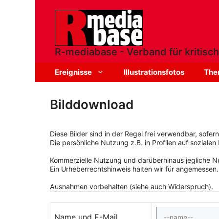
Zum
Inhalt
springen
R-mediabase - Verband für kritisch
Ereignisse
Illustrationsfotos
The
Bilddownload
Diese Bilder sind in der Regel frei verwendbar, sofe
Die persönliche Nutzung z.B. in Profilen auf sozialen 
Kommerzielle Nutzung und darüberhinaus jegliche Nut
Ein Urheberrechtshinweis halten wir für angemessen.
Ausnahmen vorbehalten (siehe auch Widerspruch).
Name und E-Mail