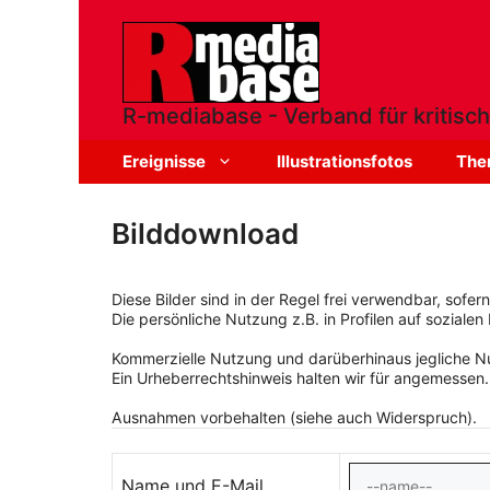
Zum
Inhalt
springen
R-mediabase - Verband für kritisch
Ereignisse
Illustrationsfotos
The
Bilddownload
Diese Bilder sind in der Regel frei verwendbar, sofe
Die persönliche Nutzung z.B. in Profilen auf sozialen 
Kommerzielle Nutzung und darüberhinaus jegliche Nut
Ein Urheberrechtshinweis halten wir für angemessen.
Ausnahmen vorbehalten (siehe auch Widerspruch).
Name und E-Mail