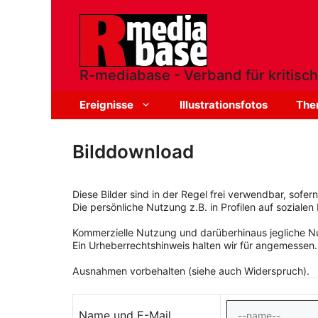
Zum
Inhalt
springen
R-mediabase - Verband für kritisch
Ereignisse
Illustrationsfotos
The
Bilddownload
Diese Bilder sind in der Regel frei verwendbar, sofe
Die persönliche Nutzung z.B. in Profilen auf sozialen 
Kommerzielle Nutzung und darüberhinaus jegliche Nut
Ein Urheberrechtshinweis halten wir für angemessen.
Ausnahmen vorbehalten (siehe auch Widerspruch).
Name und E-Mail