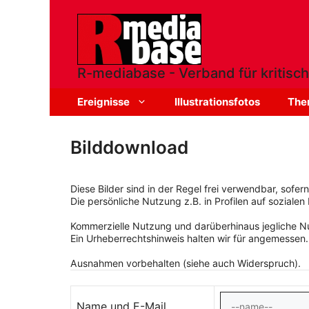
Zum
Inhalt
springen
R-mediabase - Verband für kritisch
Ereignisse
Illustrationsfotos
The
Bilddownload
Diese Bilder sind in der Regel frei verwendbar, sofe
Die persönliche Nutzung z.B. in Profilen auf sozialen 
Kommerzielle Nutzung und darüberhinaus jegliche Nut
Ein Urheberrechtshinweis halten wir für angemessen.
Ausnahmen vorbehalten (siehe auch Widerspruch).
Name und E-Mail