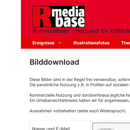
Zum
Inhalt
springen
R-mediabase - Verband für kritisch
Ereignisse
Illustrationsfotos
The
Bilddownload
Diese Bilder sind in der Regel frei verwendbar, sofe
Die persönliche Nutzung z.B. in Profilen auf sozialen 
Kommerzielle Nutzung und darüberhinaus jegliche Nut
Ein Urheberrechtshinweis halten wir für angemessen.
Ausnahmen vorbehalten (siehe auch Widerspruch).
Name und E-Mail