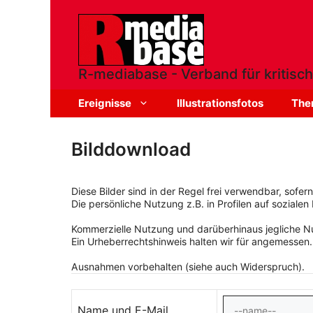
Zum
Inhalt
springen
R-mediabase - Verband für kritisch
Ereignisse
Illustrationsfotos
The
Bilddownload
Diese Bilder sind in der Regel frei verwendbar, sofe
Die persönliche Nutzung z.B. in Profilen auf sozialen 
Kommerzielle Nutzung und darüberhinaus jegliche Nut
Ein Urheberrechtshinweis halten wir für angemessen.
Ausnahmen vorbehalten (siehe auch Widerspruch).
Name und E-Mail