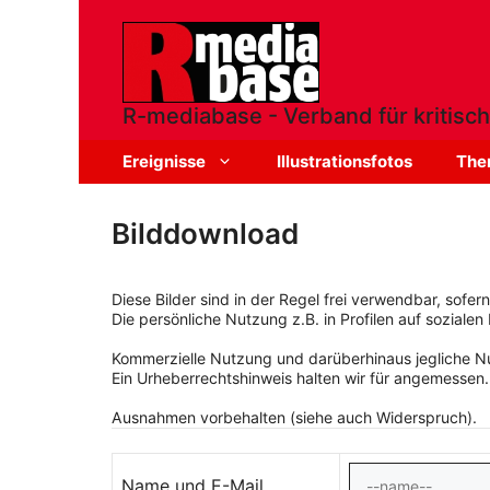
Zum
Inhalt
springen
R-mediabase - Verband für kritisch
Ereignisse
Illustrationsfotos
The
Bilddownload
Diese Bilder sind in der Regel frei verwendbar, sofe
Die persönliche Nutzung z.B. in Profilen auf sozialen 
Kommerzielle Nutzung und darüberhinaus jegliche Nut
Ein Urheberrechtshinweis halten wir für angemessen.
Ausnahmen vorbehalten (siehe auch Widerspruch).
Name und E-Mail