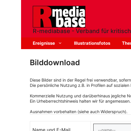
Zum
Inhalt
springen
R-mediabase - Verband für kritisch
Ereignisse
Illustrationsfotos
The
Bilddownload
Diese Bilder sind in der Regel frei verwendbar, sofe
Die persönliche Nutzung z.B. in Profilen auf sozialen 
Kommerzielle Nutzung und darüberhinaus jegliche Nut
Ein Urheberrechtshinweis halten wir für angemessen.
Ausnahmen vorbehalten (siehe auch Widerspruch).
Name und E-Mail