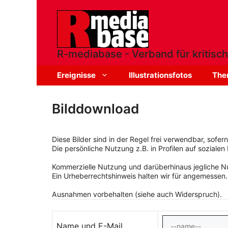
Zum
Inhalt
springen
R-mediabase - Verband für kritisch
Ereignisse
Illustrationsfotos
The
Bilddownload
Diese Bilder sind in der Regel frei verwendbar, sofe
Die persönliche Nutzung z.B. in Profilen auf sozialen 
Kommerzielle Nutzung und darüberhinaus jegliche Nut
Ein Urheberrechtshinweis halten wir für angemessen.
Ausnahmen vorbehalten (siehe auch Widerspruch).
Name und E-Mail