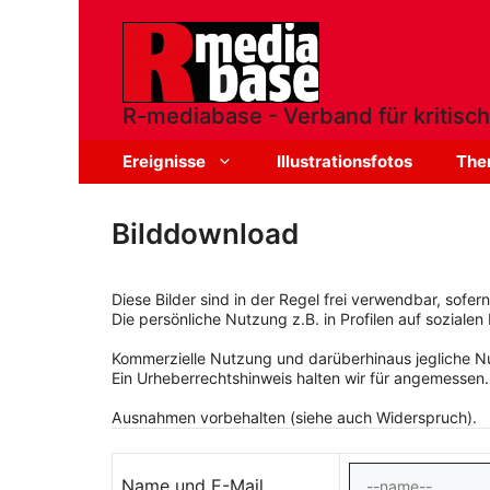
Zum
Inhalt
springen
R-mediabase - Verband für kritisch
Ereignisse
Illustrationsfotos
The
Bilddownload
Diese Bilder sind in der Regel frei verwendbar, sofe
Die persönliche Nutzung z.B. in Profilen auf sozialen 
Kommerzielle Nutzung und darüberhinaus jegliche Nut
Ein Urheberrechtshinweis halten wir für angemessen.
Ausnahmen vorbehalten (siehe auch Widerspruch).
Name und E-Mail