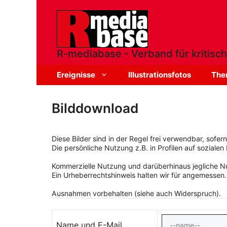
Zum
Inhalt
springen
R-mediabase - Verband für kritisch
Ereignisse
Illustrationsfotos
The
Bilddownload
Diese Bilder sind in der Regel frei verwendbar, sofe
Die persönliche Nutzung z.B. in Profilen auf sozialen 
Kommerzielle Nutzung und darüberhinaus jegliche Nut
Ein Urheberrechtshinweis halten wir für angemessen.
Ausnahmen vorbehalten (siehe auch Widerspruch).
Name und E-Mail