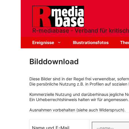
Zum
Inhalt
springen
R-mediabase - Verband für kritisch
Ereignisse
Illustrationsfotos
The
Bilddownload
Diese Bilder sind in der Regel frei verwendbar, sofe
Die persönliche Nutzung z.B. in Profilen auf sozialen 
Kommerzielle Nutzung und darüberhinaus jegliche Nut
Ein Urheberrechtshinweis halten wir für angemessen.
Ausnahmen vorbehalten (siehe auch Widerspruch).
Name und E-Mail