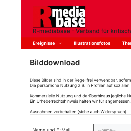
Zum
Inhalt
springen
R-mediabase - Verband für kritisch
Ereignisse
Illustrationsfotos
The
Bilddownload
Diese Bilder sind in der Regel frei verwendbar, sofe
Die persönliche Nutzung z.B. in Profilen auf sozialen 
Kommerzielle Nutzung und darüberhinaus jegliche Nut
Ein Urheberrechtshinweis halten wir für angemessen.
Ausnahmen vorbehalten (siehe auch Widerspruch).
Name und E-Mail