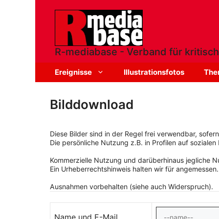
Zum
Inhalt
springen
R-mediabase - Verband für kritisch
Ereignisse
Illustrationsfotos
The
Bilddownload
Diese Bilder sind in der Regel frei verwendbar, sofe
Die persönliche Nutzung z.B. in Profilen auf sozialen 
Kommerzielle Nutzung und darüberhinaus jegliche Nut
Ein Urheberrechtshinweis halten wir für angemessen.
Ausnahmen vorbehalten (siehe auch Widerspruch).
Name und E-Mail