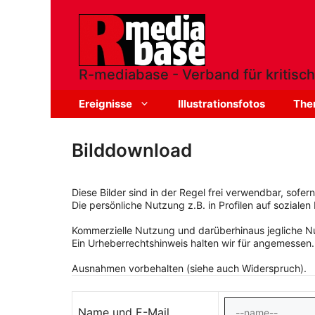
Zum
Inhalt
springen
R-mediabase - Verband für kritisch
Ereignisse
Illustrationsfotos
The
Bilddownload
Diese Bilder sind in der Regel frei verwendbar, sofe
Die persönliche Nutzung z.B. in Profilen auf sozialen 
Kommerzielle Nutzung und darüberhinaus jegliche Nut
Ein Urheberrechtshinweis halten wir für angemessen.
Ausnahmen vorbehalten (siehe auch Widerspruch).
Name und E-Mail