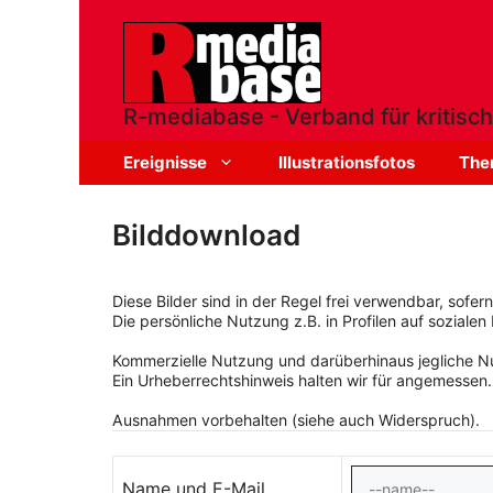
Zum
Inhalt
springen
R-mediabase - Verband für kritisch
Ereignisse
Illustrationsfotos
The
Bilddownload
Diese Bilder sind in der Regel frei verwendbar, sofe
Die persönliche Nutzung z.B. in Profilen auf sozialen 
Kommerzielle Nutzung und darüberhinaus jegliche Nut
Ein Urheberrechtshinweis halten wir für angemessen.
Ausnahmen vorbehalten (siehe auch Widerspruch).
Name und E-Mail