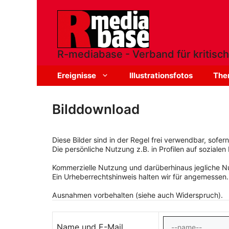
Zum
Inhalt
springen
R-mediabase - Verband für kritisch
Ereignisse
Illustrationsfotos
The
Bilddownload
Diese Bilder sind in der Regel frei verwendbar, sofe
Die persönliche Nutzung z.B. in Profilen auf sozialen 
Kommerzielle Nutzung und darüberhinaus jegliche Nut
Ein Urheberrechtshinweis halten wir für angemessen.
Ausnahmen vorbehalten (siehe auch Widerspruch).
Name und E-Mail