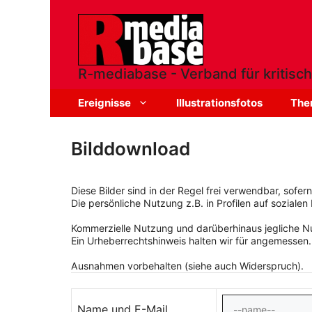
Zum
Inhalt
springen
R-mediabase - Verband für kritisch
Ereignisse
Illustrationsfotos
The
Bilddownload
Diese Bilder sind in der Regel frei verwendbar, sofe
Die persönliche Nutzung z.B. in Profilen auf sozialen 
Kommerzielle Nutzung und darüberhinaus jegliche Nut
Ein Urheberrechtshinweis halten wir für angemessen.
Ausnahmen vorbehalten (siehe auch Widerspruch).
Name und E-Mail