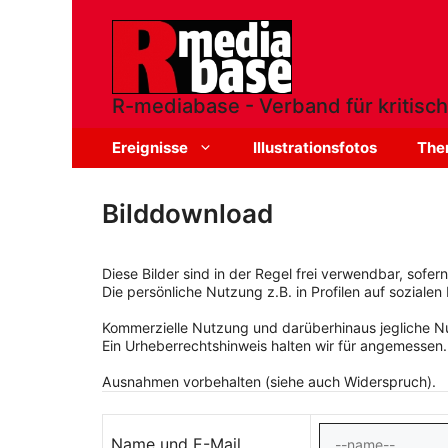
Zum
Inhalt
springen
R-mediabase - Verband für kritisch
Ereignisse
Illustrationsfotos
The
Bilddownload
Diese Bilder sind in der Regel frei verwendbar, sofe
Die persönliche Nutzung z.B. in Profilen auf sozialen 
Kommerzielle Nutzung und darüberhinaus jegliche Nut
Ein Urheberrechtshinweis halten wir für angemessen.
Ausnahmen vorbehalten (siehe auch Widerspruch).
Name und E-Mail