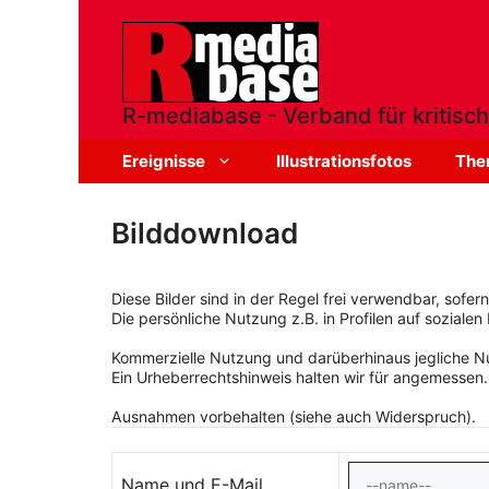
Zum
Inhalt
springen
R-mediabase - Verband für kritisch
Ereignisse
Illustrationsfotos
The
Bilddownload
Diese Bilder sind in der Regel frei verwendbar, sofe
Die persönliche Nutzung z.B. in Profilen auf sozialen 
Kommerzielle Nutzung und darüberhinaus jegliche Nut
Ein Urheberrechtshinweis halten wir für angemessen.
Ausnahmen vorbehalten (siehe auch Widerspruch).
Name und E-Mail