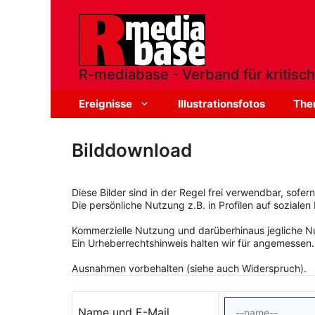
Zum
Inhalt
springen
R-mediabase - Verband für kritisch
Ereignisse
Illustrationsfotos
The
Bilddownload
Diese Bilder sind in der Regel frei verwendbar, sofe
Die persönliche Nutzung z.B. in Profilen auf sozialen 
Kommerzielle Nutzung und darüberhinaus jegliche Nut
Ein Urheberrechtshinweis halten wir für angemessen.
Ausnahmen vorbehalten (siehe auch Widerspruch).
Name und E-Mail