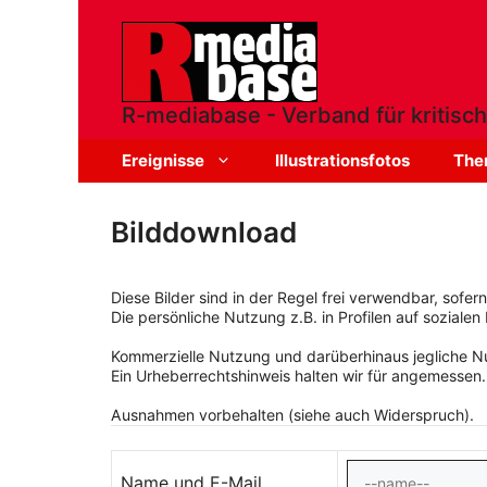
Zum
Inhalt
springen
R-mediabase - Verband für kritisch
Ereignisse
Illustrationsfotos
The
Bilddownload
Diese Bilder sind in der Regel frei verwendbar, sofe
Die persönliche Nutzung z.B. in Profilen auf sozialen 
Kommerzielle Nutzung und darüberhinaus jegliche Nut
Ein Urheberrechtshinweis halten wir für angemessen.
Ausnahmen vorbehalten (siehe auch Widerspruch).
Name und E-Mail