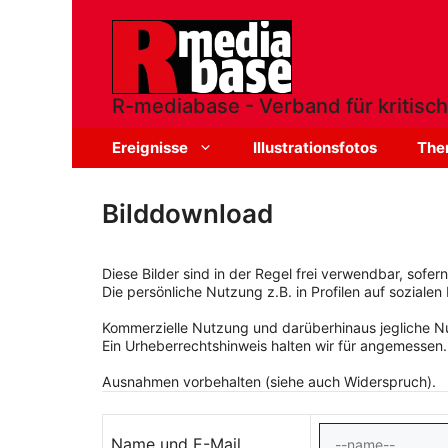
Zum
Inhalt
springen
R-mediabase - Verband für kritisch
Ereignisse
Illustrationsfotos
The
Bilddownload
Diese Bilder sind in der Regel frei verwendbar, sofe
Die persönliche Nutzung z.B. in Profilen auf sozialen 
Kommerzielle Nutzung und darüberhinaus jegliche Nut
Ein Urheberrechtshinweis halten wir für angemessen.
Ausnahmen vorbehalten (siehe auch Widerspruch).
Name und E-Mail