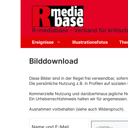
Zum
Inhalt
springen
R-mediabase - Verband für kritisch
Ereignisse
Illustrationsfotos
The
Bilddownload
Diese Bilder sind in der Regel frei verwendbar, sofe
Die persönliche Nutzung z.B. in Profilen auf sozialen 
Kommerzielle Nutzung und darüberhinaus jegliche Nut
Ein Urheberrechtshinweis halten wir für angemessen.
Ausnahmen vorbehalten (siehe auch Widerspruch).
Name und E-Mail