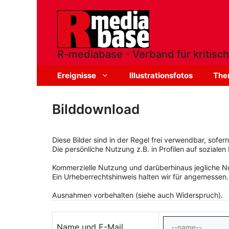
Zum
Inhalt
springen
R-mediabase - Verband für kritisch
Ereignisse
Illustrationsfotos
The
Bilddownload
Diese Bilder sind in der Regel frei verwendbar, sofe
Die persönliche Nutzung z.B. in Profilen auf sozialen 
Kommerzielle Nutzung und darüberhinaus jegliche Nut
Ein Urheberrechtshinweis halten wir für angemessen.
Ausnahmen vorbehalten (siehe auch Widerspruch).
Name und E-Mail