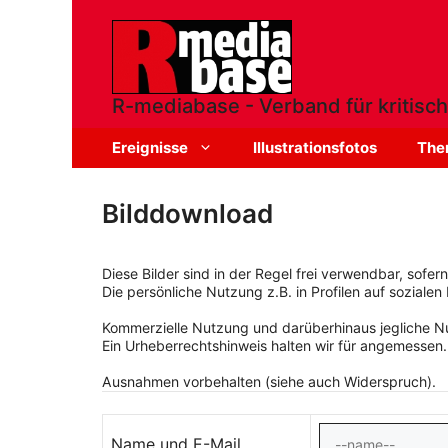
Zum
Inhalt
springen
R-mediabase - Verband für kritisch
Ereignisse
Illustrationsfotos
The
Bilddownload
Diese Bilder sind in der Regel frei verwendbar, sofe
Die persönliche Nutzung z.B. in Profilen auf sozialen 
Kommerzielle Nutzung und darüberhinaus jegliche Nut
Ein Urheberrechtshinweis halten wir für angemessen.
Ausnahmen vorbehalten (siehe auch Widerspruch).
Name und E-Mail