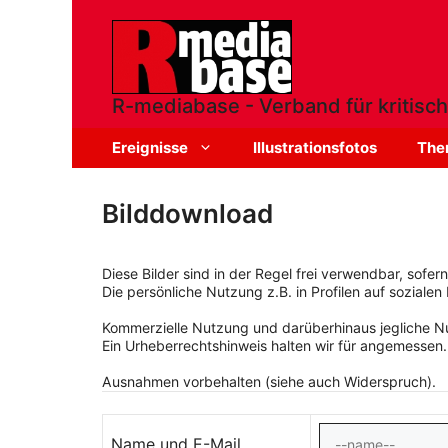
Zum
Inhalt
springen
R-mediabase - Verband für kritisch
Ereignisse
Illustrationsfotos
The
Bilddownload
Diese Bilder sind in der Regel frei verwendbar, sofe
Die persönliche Nutzung z.B. in Profilen auf sozialen 
Kommerzielle Nutzung und darüberhinaus jegliche Nut
Ein Urheberrechtshinweis halten wir für angemessen.
Ausnahmen vorbehalten (siehe auch Widerspruch).
Name und E-Mail