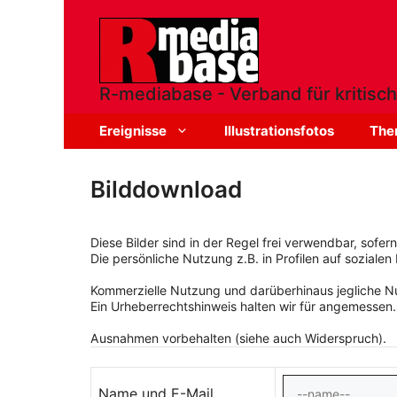
Zum
Inhalt
springen
R-mediabase - Verband für kritisch
Ereignisse
Illustrationsfotos
The
Bilddownload
Diese Bilder sind in der Regel frei verwendbar, sofe
Die persönliche Nutzung z.B. in Profilen auf sozialen 
Kommerzielle Nutzung und darüberhinaus jegliche Nut
Ein Urheberrechtshinweis halten wir für angemessen.
Ausnahmen vorbehalten (siehe auch Widerspruch).
Name und E-Mail