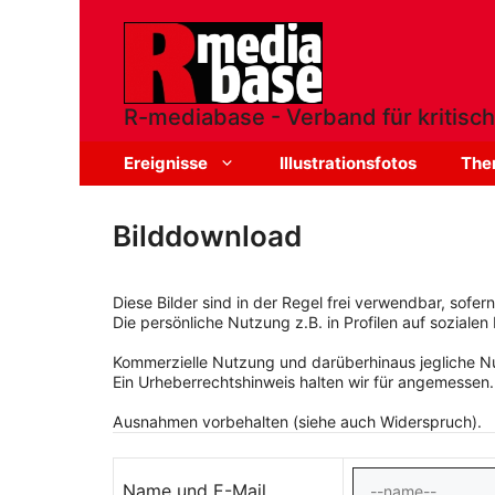
Zum
Inhalt
springen
R-mediabase - Verband für kritisch
Ereignisse
Illustrationsfotos
The
Bilddownload
Diese Bilder sind in der Regel frei verwendbar, sofe
Die persönliche Nutzung z.B. in Profilen auf sozialen 
Kommerzielle Nutzung und darüberhinaus jegliche Nut
Ein Urheberrechtshinweis halten wir für angemessen.
Ausnahmen vorbehalten (siehe auch Widerspruch).
Name und E-Mail