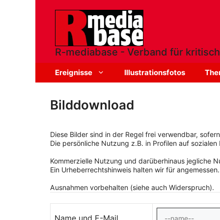
Zum
Inhalt
springen
R-mediabase - Verband für kritisch
Ereignisse
Illustrationsfotos
The
Bilddownload
Diese Bilder sind in der Regel frei verwendbar, sofe
Die persönliche Nutzung z.B. in Profilen auf sozialen 
Kommerzielle Nutzung und darüberhinaus jegliche Nut
Ein Urheberrechtshinweis halten wir für angemessen.
Ausnahmen vorbehalten (siehe auch Widerspruch).
Name und E-Mail