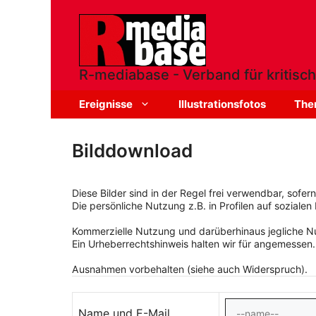
Zum
Inhalt
springen
R-mediabase - Verband für kritisch
Ereignisse
Illustrationsfotos
The
Bilddownload
Diese Bilder sind in der Regel frei verwendbar, sofe
Die persönliche Nutzung z.B. in Profilen auf sozialen 
Kommerzielle Nutzung und darüberhinaus jegliche Nut
Ein Urheberrechtshinweis halten wir für angemessen.
Ausnahmen vorbehalten (siehe auch Widerspruch).
Name und E-Mail