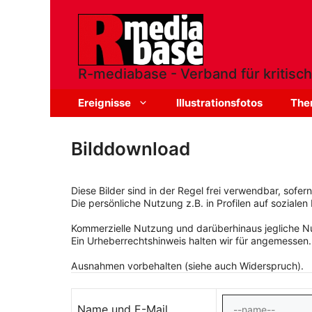
Zum
Inhalt
springen
R-mediabase - Verband für kritisch
Ereignisse
Illustrationsfotos
The
Bilddownload
Diese Bilder sind in der Regel frei verwendbar, sofe
Die persönliche Nutzung z.B. in Profilen auf sozialen 
Kommerzielle Nutzung und darüberhinaus jegliche Nut
Ein Urheberrechtshinweis halten wir für angemessen.
Ausnahmen vorbehalten (siehe auch Widerspruch).
Name und E-Mail