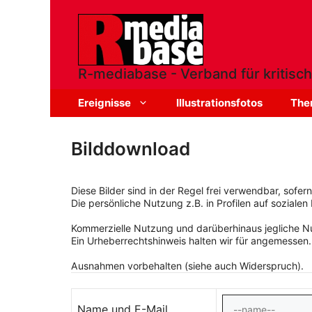
Zum
Inhalt
springen
R-mediabase - Verband für kritisch
Ereignisse
Illustrationsfotos
The
Bilddownload
Diese Bilder sind in der Regel frei verwendbar, sofe
Die persönliche Nutzung z.B. in Profilen auf sozialen 
Kommerzielle Nutzung und darüberhinaus jegliche Nut
Ein Urheberrechtshinweis halten wir für angemessen.
Ausnahmen vorbehalten (siehe auch Widerspruch).
Name und E-Mail