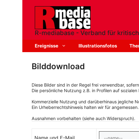
Zum
Inhalt
springen
R-mediabase - Verband für kritisch
Ereignisse
Illustrationsfotos
The
Bilddownload
Diese Bilder sind in der Regel frei verwendbar, sofe
Die persönliche Nutzung z.B. in Profilen auf sozialen 
Kommerzielle Nutzung und darüberhinaus jegliche Nut
Ein Urheberrechtshinweis halten wir für angemessen.
Ausnahmen vorbehalten (siehe auch Widerspruch).
Name und E-Mail