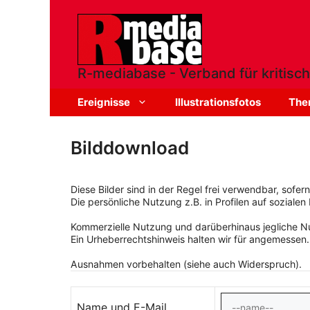
Zum
Inhalt
springen
R-mediabase - Verband für kritisch
Ereignisse
Illustrationsfotos
The
Bilddownload
Diese Bilder sind in der Regel frei verwendbar, sofe
Die persönliche Nutzung z.B. in Profilen auf sozialen 
Kommerzielle Nutzung und darüberhinaus jegliche Nut
Ein Urheberrechtshinweis halten wir für angemessen.
Ausnahmen vorbehalten (siehe auch Widerspruch).
Name und E-Mail