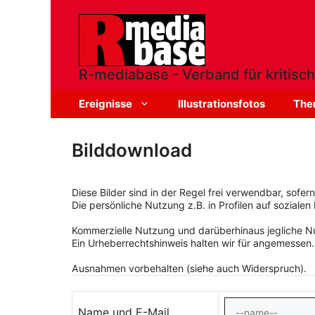
Zum
Inhalt
springen
R-mediabase - Verband für kritisch
Ereignisse
Illustrationsfotos
The
Bilddownload
Diese Bilder sind in der Regel frei verwendbar, sofe
Die persönliche Nutzung z.B. in Profilen auf sozialen 
Kommerzielle Nutzung und darüberhinaus jegliche Nut
Ein Urheberrechtshinweis halten wir für angemessen.
Ausnahmen vorbehalten (siehe auch Widerspruch).
Name und E-Mail