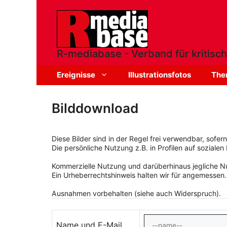
Zum
Inhalt
springen
R-mediabase - Verband für kritisch
Ereignisse
Illustrationsfotos
The
Bilddownload
Diese Bilder sind in der Regel frei verwendbar, sofe
Die persönliche Nutzung z.B. in Profilen auf sozialen 
Kommerzielle Nutzung und darüberhinaus jegliche Nut
Ein Urheberrechtshinweis halten wir für angemessen.
Ausnahmen vorbehalten (siehe auch Widerspruch).
Name und E-Mail