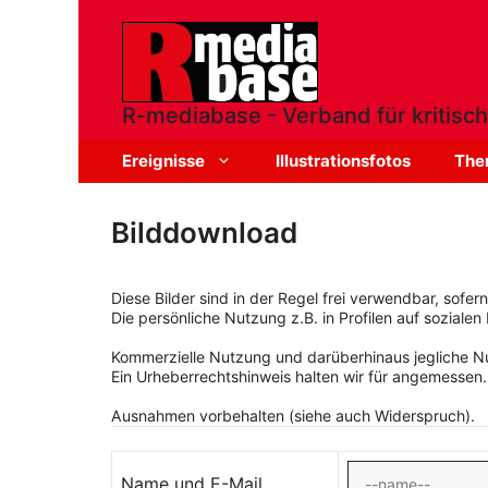
Zum
Inhalt
springen
R-mediabase - Verband für kritisch
Ereignisse
Illustrationsfotos
The
Bilddownload
Diese Bilder sind in der Regel frei verwendbar, sofe
Die persönliche Nutzung z.B. in Profilen auf sozialen 
Kommerzielle Nutzung und darüberhinaus jegliche Nut
Ein Urheberrechtshinweis halten wir für angemessen.
Ausnahmen vorbehalten (siehe auch Widerspruch).
Name und E-Mail