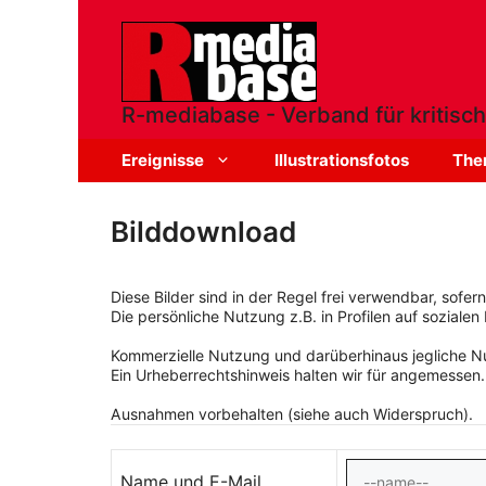
Zum
Inhalt
springen
R-mediabase - Verband für kritisch
Ereignisse
Illustrationsfotos
The
Bilddownload
Diese Bilder sind in der Regel frei verwendbar, sofe
Die persönliche Nutzung z.B. in Profilen auf sozialen 
Kommerzielle Nutzung und darüberhinaus jegliche Nut
Ein Urheberrechtshinweis halten wir für angemessen.
Ausnahmen vorbehalten (siehe auch Widerspruch).
Name und E-Mail