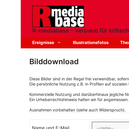
Zum
Inhalt
springen
R-mediabase - Verband für kritisch
Ereignisse
Illustrationsfotos
The
Bilddownload
Diese Bilder sind in der Regel frei verwendbar, sofe
Die persönliche Nutzung z.B. in Profilen auf sozialen 
Kommerzielle Nutzung und darüberhinaus jegliche Nut
Ein Urheberrechtshinweis halten wir für angemessen.
Ausnahmen vorbehalten (siehe auch Widerspruch).
Name und E-Mail