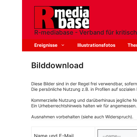
Zum
Inhalt
springen
R-mediabase - Verband für kritisch
Ereignisse
Illustrationsfotos
The
Bilddownload
Diese Bilder sind in der Regel frei verwendbar, sofe
Die persönliche Nutzung z.B. in Profilen auf sozialen 
Kommerzielle Nutzung und darüberhinaus jegliche Nut
Ein Urheberrechtshinweis halten wir für angemessen.
Ausnahmen vorbehalten (siehe auch Widerspruch).
Name und E-Mail