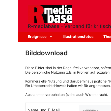
Zum
Inhalt
springen
R-mediabase - Verband für kritisch
Ereignisse
Illustrationsfotos
The
Bilddownload
Diese Bilder sind in der Regel frei verwendbar, sofe
Die persönliche Nutzung z.B. in Profilen auf sozialen 
Kommerzielle Nutzung und darüberhinaus jegliche Nut
Ein Urheberrechtshinweis halten wir für angemessen.
Ausnahmen vorbehalten (siehe auch Widerspruch).
Name und E-Mail