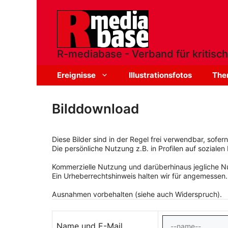
Zum
Inhalt
springen
R-mediabase - Verband für kritisch
Ereignisse
Illustrationsfotos
The
Bilddownload
Diese Bilder sind in der Regel frei verwendbar, sofe
Die persönliche Nutzung z.B. in Profilen auf sozialen 
Kommerzielle Nutzung und darüberhinaus jegliche Nut
Ein Urheberrechtshinweis halten wir für angemessen.
Ausnahmen vorbehalten (siehe auch Widerspruch).
Name und E-Mail