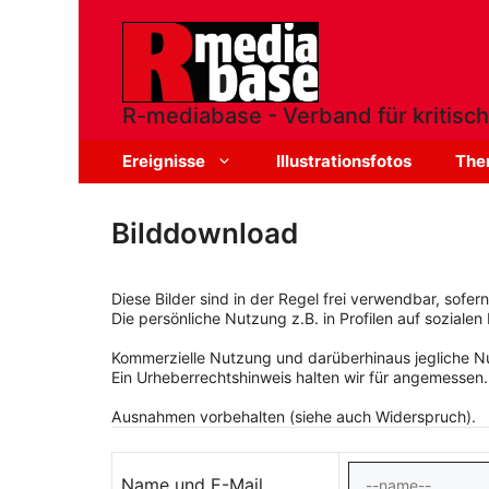
Zum
Inhalt
springen
R-mediabase - Verband für kritisch
Ereignisse
Illustrationsfotos
The
Bilddownload
Diese Bilder sind in der Regel frei verwendbar, sofe
Die persönliche Nutzung z.B. in Profilen auf sozialen 
Kommerzielle Nutzung und darüberhinaus jegliche Nut
Ein Urheberrechtshinweis halten wir für angemessen.
Ausnahmen vorbehalten (siehe auch Widerspruch).
Name und E-Mail