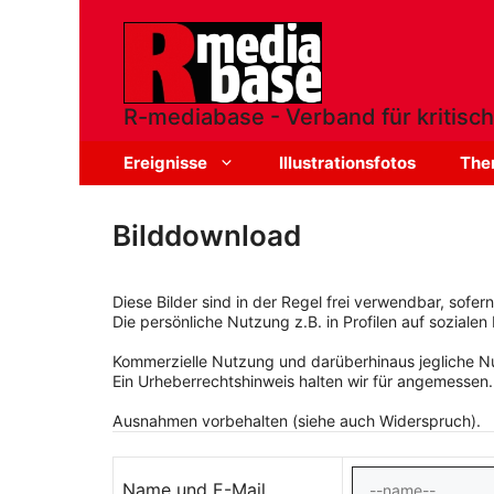
Zum
Inhalt
springen
R-mediabase - Verband für kritisch
Ereignisse
Illustrationsfotos
The
Bilddownload
Diese Bilder sind in der Regel frei verwendbar, sofe
Die persönliche Nutzung z.B. in Profilen auf sozialen 
Kommerzielle Nutzung und darüberhinaus jegliche Nut
Ein Urheberrechtshinweis halten wir für angemessen.
Ausnahmen vorbehalten (siehe auch Widerspruch).
Name und E-Mail