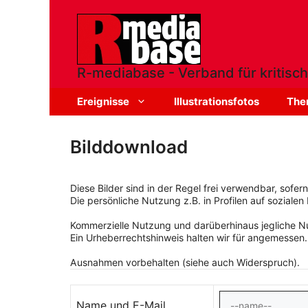
Zum
Inhalt
springen
R-mediabase - Verband für kritisch
Ereignisse
Illustrationsfotos
The
Bilddownload
Diese Bilder sind in der Regel frei verwendbar, sofe
Die persönliche Nutzung z.B. in Profilen auf sozialen 
Kommerzielle Nutzung und darüberhinaus jegliche Nut
Ein Urheberrechtshinweis halten wir für angemessen.
Ausnahmen vorbehalten (siehe auch Widerspruch).
Name und E-Mail